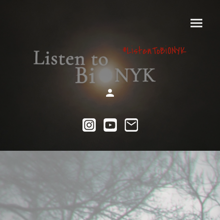
#ListenToBiONYK